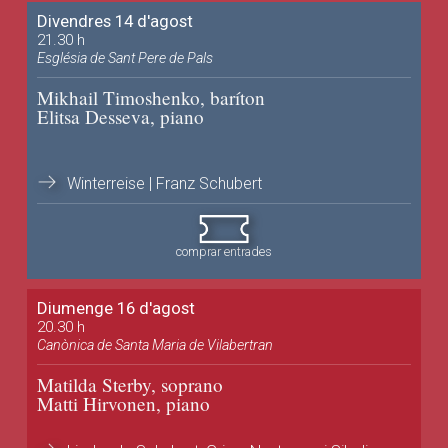
Divendres 14 d'agost
21.30 h
Església de Sant Pere de Pals
Mikhail Timoshenko, baríton
Elitsa Desseva, piano
Winterreise | Franz Schubert
comprar entrades
Diumenge 16 d'agost
20.30 h
Canònica de Santa Maria de Vilabertran
Matilda Sterby, soprano
Matti Hirvonen, piano