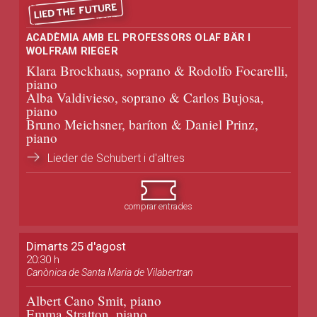
ACADÈMIA AMB EL PROFESSORS OLAF BÄR I
WOLFRAM RIEGER
Klara Brockhaus, soprano & Rodolfo Focarelli,
piano
Alba Valdivieso, soprano & Carlos Bujosa,
piano
Bruno Meichsner, baríton & Daniel Prinz,
piano
Lieder de Schubert i d'altres
comprar entrades
Dimarts 25 d'agost
20:30 h
Canònica de Santa Maria de Vilabertran
Albert Cano Smit, piano
Emma Stratton, piano