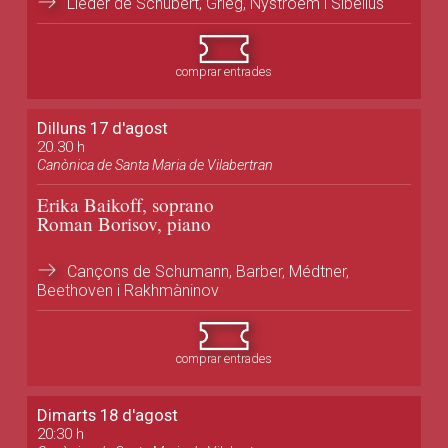
Lieder de Schubert, Grieg, Nystroem i Sibelius
comprar entrades
Dilluns 17 d'agost
20.30 h
Canònica de Santa Maria de Vilabertran
Erika Baikoff, soprano
Roman Borisov, piano
Cançons de Schumann, Barber, Médtner,
Beethoven i Rakhmàninov
comprar entrades
Dimarts 18 d'agost
20:30 h