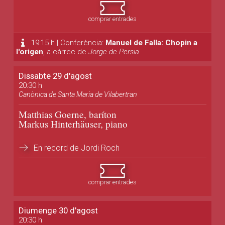
comprar entrades
19:15 h | Conferència:
Manuel de Falla: Chopin a
l'origen
, a càrrec de
Jorge de Persia
Dissabte 29 d'agost
20:30 h
Canònica de Santa Maria de Vilabertran
Matthias Goerne, baríton
Markus Hinterhäuser, piano
En record de Jordi Roch
comprar entrades
Diumenge 30 d'agost
20:30 h