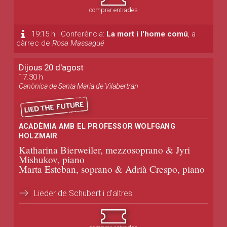
comprar entrades
19:15 h | Conferència:
La mort i l'home comú
, a
càrrec de
Rosa Massagué
Dijous 20 d'agost
17.30 h
Canònica de Santa Maria de Vilabertran
ACADÈMIA AMB EL PROFESSOR WOLFGANG
HOLZMAIR
Katharina Bierweiler, mezzosoprano & Jyri
Mishukov, piano
Marta Esteban, soprano & Adrià Crespo, piano
Lieder de Schubert i d'altres