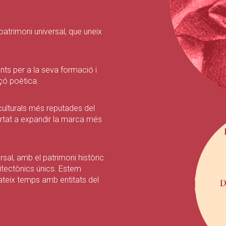
patrimoni universal, que uneix
nts per a la seva formació i
çó poètica.
ulturals més reputades del
portat a expandir la marca més
sal, amb el patrimoni històric
uitectònics únics. Estem
ateix temps amb entitats del