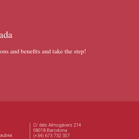
íada
ons and benefits and take the step!
C/ dels Almogàvers 214
08018 Barcelona
Gaubea
(+34) 673 732 357