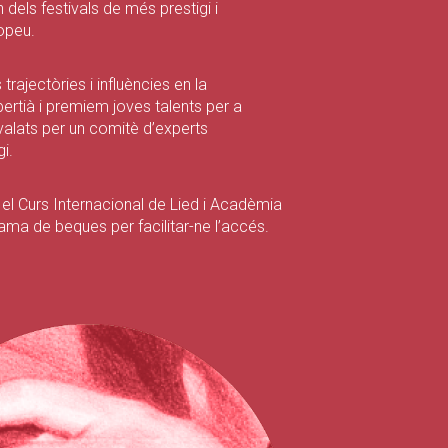
els festivals de més prestigi i
opeu.
rajectòries i influències en la
bertià i premiem joves talents per a
valats per un comitè d’experts
i.
el Curs Internacional de Lied i Acadèmia
ma de beques per facilitar-ne l’accés.