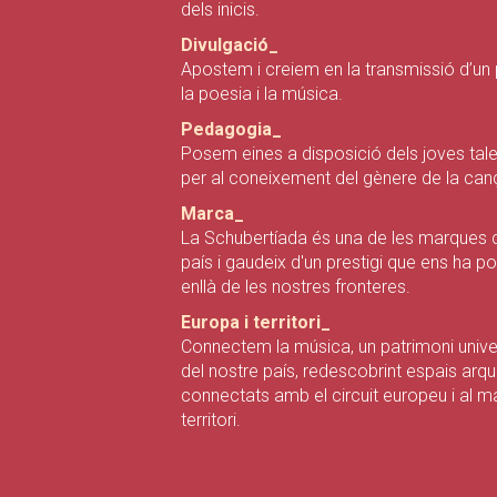
dels inicis.
Divulgació_
Apostem i creiem en la transmissió d’un 
la poesia i la música.
Pedagogia_
Posem eines a disposició dels joves tale
per al coneixement del gènere de la can
Marca_
La Schubertíada és una de les marques c
país i gaudeix d'un prestigi que ens ha 
enllà de les nostres fronteres.
Europa i territori_
Connectem la música, un patrimoni univer
del nostre país, redescobrint espais arq
connectats amb el circuit europeu i al m
territori.