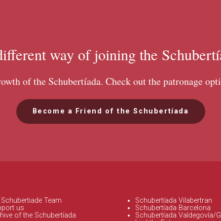
ifferent way of joining the Schubert
growth of the Schubertíada. Check out the patronage opti
Become a Friend of the Schubertíada
e Schubertiade Team
Schubertíada Vilabertran
pport us
Schubertíada Barcelona
hive of the Schubertíada
Schubertíada Valdegovía/