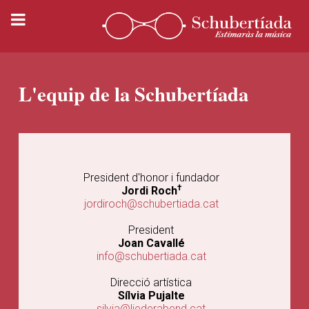
L'equip de la Schubertíada
President d'honor i fundador
†
Jordi Roch
jordiroch@schubertiada.cat
President
Joan Cavallé
info@schubertiada.cat
Direcció artística
Sílvia Pujalte
silvia@liederabend.cat