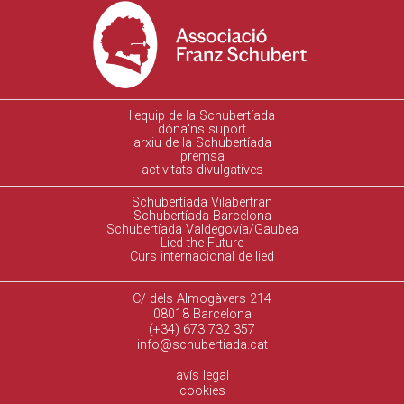
l'equip de la Schubertíada
dóna'ns suport
arxiu de la Schubertíada
premsa
activitats divulgatives
Schubertíada Vilabertran
Schubertíada Barcelona
Schubertíada Valdegovía/Gaubea
Lied the Future
Curs internacional de lied
C/ dels Almogàvers 214
08018 Barcelona
(+34) 673 732 357
info@schubertiada.cat
avís legal
cookies