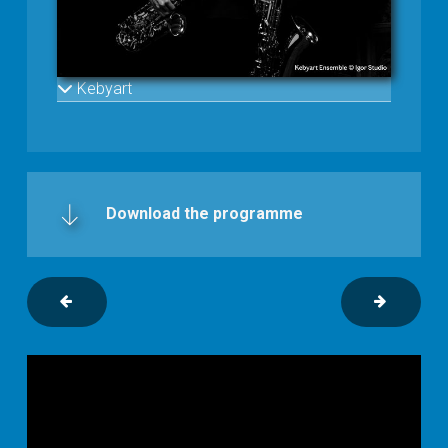
Kebyart
Download the programme