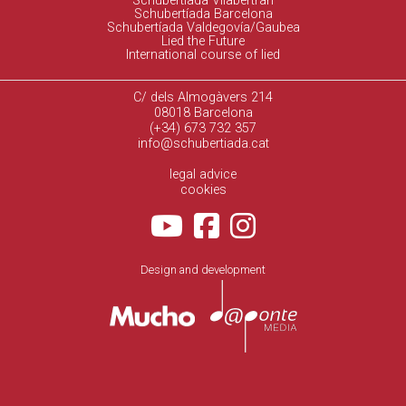
Schubertíada Vilabertran
Schubertíada Barcelona
Schubertíada Valdegovía/Gaubea
Lied the Future
International course of lied
C/ dels Almogàvers 214
08018 Barcelona
(+34) 673 732 357
info@schubertiada.cat
legal advice
cookies
Design and development