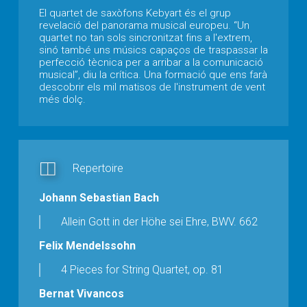
El quartet de saxòfons Kebyart és el grup
revelació del panorama musical europeu. “Un
quartet no tan sols sincronitzat fins a l'extrem,
sinó també uns músics capaços de traspassar la
perfecció tècnica per a arribar a la comunicació
musical”, diu la crítica. Una formació que ens farà
descobrir els mil matisos de l'instrument de vent
més dolç.
Repertoire
Johann Sebastian Bach
Allein Gott in der Höhe sei Ehre, BWV. 662
Felix Mendelssohn
4 Pieces for String Quartet, op. 81
Bernat Vivancos